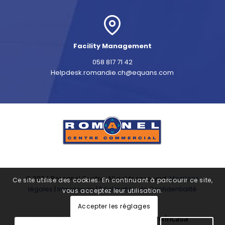
Facility Management
058 817 71 42
Helpdesk.romandie.ch@equans.com
© 2024 Romanel Centre. All rights reserved.
Mentions
Ce site utilise des cookies. En continuant à parcourir ce site,
légales
|
Impressum
|
Déclaration de Confidentialité
vous acceptez leur utilisation.
Accepter les réglages